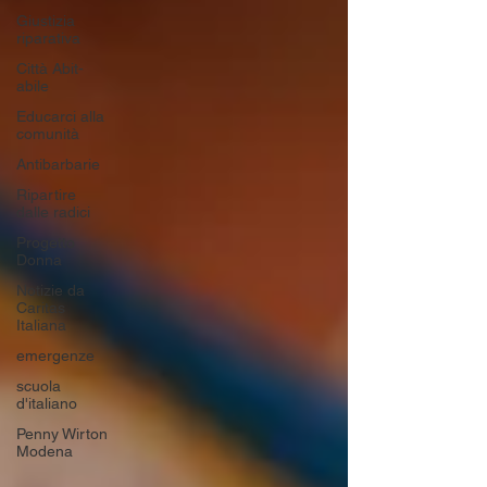
Giustizia
riparativa
Città Abit-
abile
Educarci alla
comunità
Antibarbarie
Ripartire
dalle radici
Progetto
Donna
Notizie da
Caritas
Italiana
emergenze
scuola
d'italiano
Penny Wirton
Modena