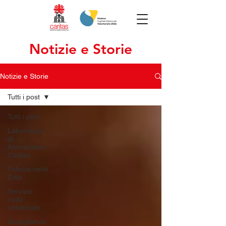
Notizie e Storie
Notizie e Storie
Tutti i post
Tutti i post
Laboratorio
di
Animazione
Caritas
Fiducia nella
Città
Servizio
civile
universale
Accoglienza