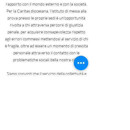
rapporto con il mondo esterno e con la società.
Per la Caritas diocesana, l’istituto di messa alla
prova presso le proprie sedi è un'opportunità
rivolta a chi attraversa percorsi di giustizia
penale, per acquisire consapevolezza rispetto
agli errori commessi mettendosi al servizio di chi
è fragile, oltre ad essere un momento di crescita
personale attraverso il contatto con le
problematiche sociali della nostra città.
Siamo convinti che il servizio della collettività e
del bene comune, resti lo strumento più efficace
per il pieno reinserimento sociale, proponendo
soprattutto ai più giovani, un accompagnamento
formativo della Caritas per avvicinare e
sensibilizzare i cittadini al mondo della
solidarietà e del volontariato, al fine di
testimoniare la carità e la giustizia sociale.