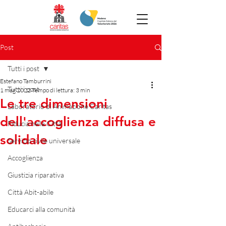
Post
Tutti i post
Estefano Tamburrini
Tutti i post
1 mag 2022
Tempo di lettura: 3 min
Le tre dimensioni
Laboratorio di Animazione Caritas
dell'accoglienza diffusa e
Fiducia nella Città
solidale
Servizio civile universale
Accoglienza
Giustizia riparativa
Città Abit-abile
Educarci alla comunità