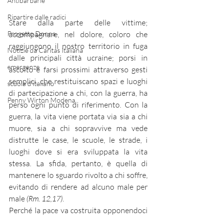
Antibarbarie
Ripartire dalle radici
Stare dalla parte delle vittime; 
Progetto Donna
accompagnare, nel dolore, coloro che 
raggiungono il nostro territorio in fuga 
Notizie da Caritas Italiana
dalle principali città ucraine; porsi in 
emergenze
ascolto e farsi prossimi attraverso gesti 
semplici, che restituiscano spazi e luoghi 
scuola d'italiano
di partecipazione a chi, con la guerra, ha 
Penny Wirton Modena
perso ogni punto di riferimento. Con la 
guerra, la vita viene portata via sia a chi 
muore, sia a chi sopravvive ma vede 
distrutte le case, le scuole, le strade, i 
luoghi dove si era sviluppata la vita 
stessa. La sfida, pertanto, è quella di 
mantenere lo sguardo rivolto a chi soffre, 
evitando di rendere ad alcuno male per 
male 
(Rm. 12,17)
. 
Perché la pace va costruita opponendoci 