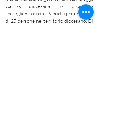
Caritas diocesana ha promosso 
l’accoglienza di circa 9 nuclei per un totale 
di 25 persone nel territorio diocesano. Di 
recente, le famiglie coinvolte in questo 
progetto si sono rese protagoniste di 
alcune iniziative promosse da Caritas 
diocesana. È il caso della raccolta fondi 
proposta, sempre in occasione della 
Domenica delle Palme, dal laboratorio di 
sartoria sociale che si tiene presso il 
Centro Papa Francesco. L’accoglienza 
diffusa è pertanto una scelta nonviolenta; 
è la scelta di una comunità che si pone in 
ascolto della voce delle vittime, dei tanti 
fratelli e sorelle che soffrono le 
conseguenze del conflitto, per dire, 
insieme a loro, “no alla guerra”.
Animazione
Emergenza Ucraina
Accoglienza Solidale
Ucraina
Guerra