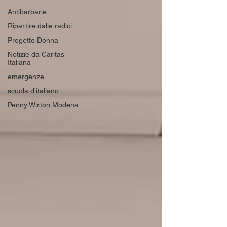
Antibarbarie
Ripartire dalle radici
Progetto Donna
Notizie da Caritas
Italiana
emergenze
scuola d'italiano
Penny Wirton Modena