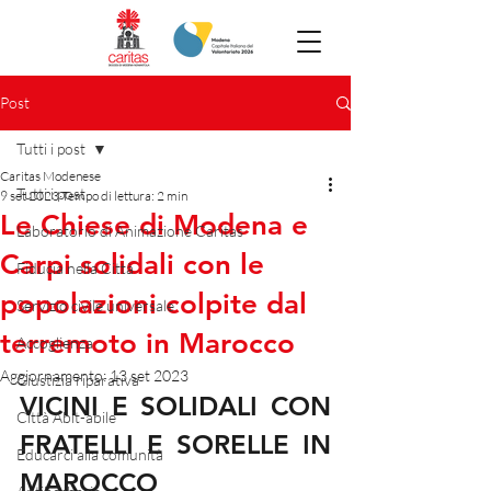
Post
Tutti i post
Caritas Modenese
Tutti i post
9 set 2023
Tempo di lettura: 2 min
Le Chiese di Modena e
Laboratorio di Animazione Caritas
Carpi solidali con le
Fiducia nella Città
popolazioni colpite dal
Servizio civile universale
terremoto in Marocco
Accoglienza
Aggiornamento:
13 set 2023
Giustizia riparativa
VICINI E SOLIDALI CON 
Città Abit-abile
FRATELLI E SORELLE IN 
Educarci alla comunità
MAROCCO