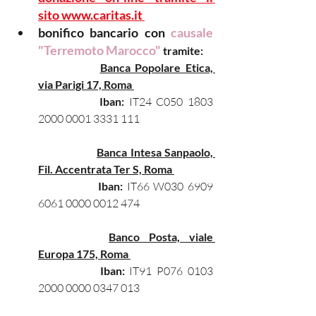
sito www.caritas.it 
bonifico bancario con 
causale 
"Terremoto Marocco"
tramite:
Banca Popolare Etica, 
via Parigi 17, Roma 
Iban:
 IT24 C050 1803 
2000 0001 3331 111
Banca Intesa Sanpaolo, 
Fil. Accentrata Ter S, Roma 
Iban:
 IT66 W030 6909 
6061 0000 0012 474
Banco Posta, viale 
Europa 175, Roma 
Iban:
 IT91 P076 0103 
2000 0000 0347 013