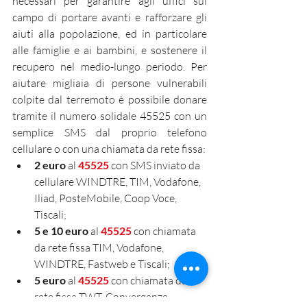
necessari per garantire agli uffici sul 
campo di portare avanti e rafforzare gli 
aiuti alla popolazione, ed in particolare 
alle famiglie e ai bambini, e sostenere il 
recupero nel medio-lungo periodo. Per 
aiutare migliaia di persone vulnerabili 
colpite dal terremoto è possibile donare 
tramite il numero solidale 45525 con un 
semplice SMS dal proprio telefono 
cellulare o con una chiamata da rete fissa:
2 euro
 al 
45525
 con SMS inviato da 
cellulare WINDTRE, TIM, Vodafone, 
Iliad, PosteMobile, Coop Voce, 
Tiscali;
5 e 10 euro
 al 
45525
 con chiamata 
da rete fissa TIM, Vodafone, 
WINDTRE, Fastweb e Tiscali;
5 euro
 al 
45525
 con chiamata da 
rete fissa TWT, Convergenze, 