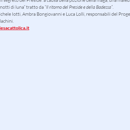
 il segreto del Preside: a causa della pozione della maga, una maled
otti di luna” tratto da “
Il ritorno del Preside e della Badessa”
.
chele Iotti, Ambra Bongiovanni e Luca Lolli, responsabili del Prog
achini.
sacattolica.it