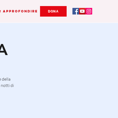
r Approfondire
DONA
A
e della
notti di