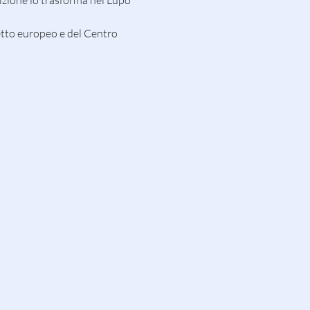
izione lo trasforma nel Lupo 
etto europeo e del Centro 