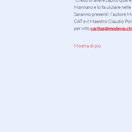
“Credo di avere capito qual è
Mannaro e lo fa ululare nelle n
Saranno presenti: l’autore Mi
CAT e il Maestro Claudio Poll
per info 
caritas@modena.chie
Mostra di più