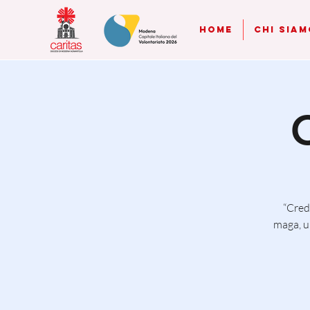
Home
Chi Siam
“Credo
maga, u