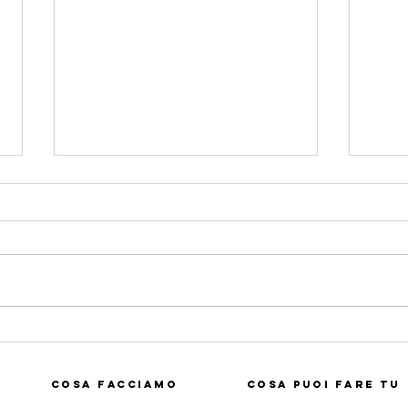
"La Chiesa è madre, la
Dome
Chiesa è donna"
cele
mond
Cosa Facciamo
Cosa Puoi Fare Tu