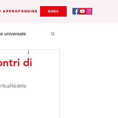
r Approfondire
DONA
le universale
Antibarbarie
ntri di
nze
itualità della 