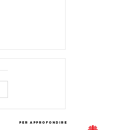
nica 13 novembre si
bra la VI Giornata
iale dei poveri
Per Approfondire