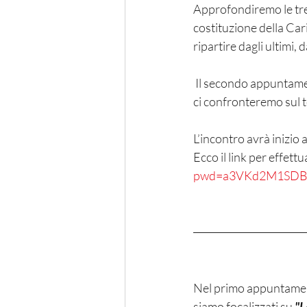
Approfondiremo le tre
costituzione della Cari
ripartire dagli ultimi, 
 Il secondo appuntamento sarà guidato da Pierluigi Dovis, direttore della Caritas di Torino, con cui 
ci confronteremo sul t
L’incontro avrà inizio 
Ecco il link per effettu
pwd=a3VKd2M1SDB
Nel primo appuntament
siamo focalizzati su 
"L