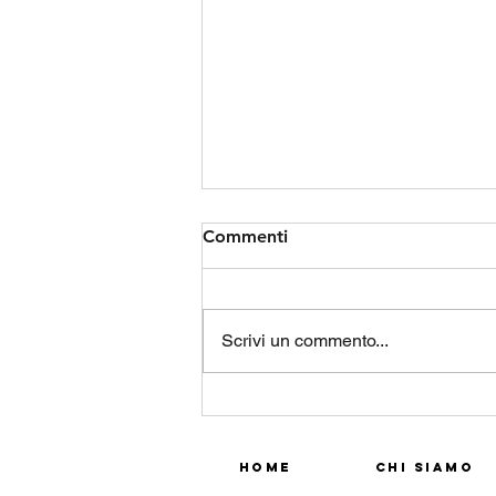
Commenti
Scrivi un commento...
Servono politiche “adeguate
ai tempi e ai bisogni”
Home
Chi Siamo