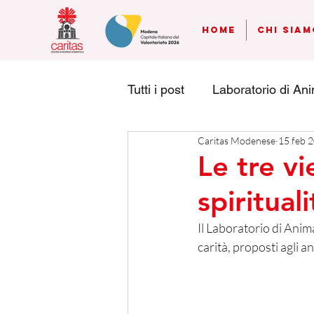
Home
Chi Siam
Tutti i post
Laboratorio di An
Caritas Modenese
15 feb 
Accoglienza
Giustizia ri
Le tre vi
spirituali
Ripartire dalle radici
Pr
Il Laboratorio di Anima
carità, proposti agli a
scuola d'italiano
Penny 