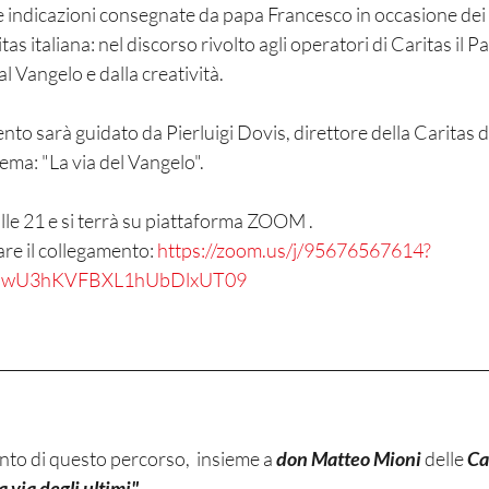
 indicazioni consegnate da papa Francesco in occasione dei 5
tas italiana: nel discorso rivolto agli operatori di Caritas il P
dal Vangelo e dalla creatività. 
ema: "La via del Vangelo". 
alle 21 e si terrà su piattaforma ZOOM . 
are il collegamento: 
https://zoom.us/j/95676567614?
wU3hKVFBXL1hUbDlxUT09
o di questo percorso,  insieme a 
don Matteo Mioni 
delle 
Ca
a via degli ultimi". 