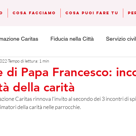
o
Cosa Facciamo
Cosa Puoi Fare Tu
Pe
imazione Caritas
Fiducia nella Città
Servizio civi
2022
Tempo di lettura: 1 min
parativa
Città Abit-abile
Educarci alla comunità
e di Papa Francesco: inco
tà della carità
ogetto Donna
Notizie da Caritas Italiana
emerge
zione Caritas rinnova l'invito al secondo dei 3 incontri di spir
nimatori della carità nelle parrocchie. 
Wirton Modena