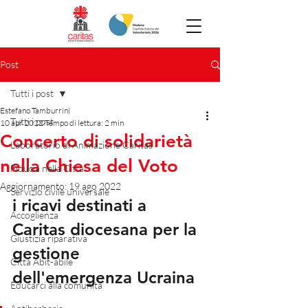
Post
Tutti i post
Estefano Tamburrini
Tutti i post
10 apr 2022
Tempo di lettura: 2 min
Concerto di solidarietà
Laboratorio di Animazione Caritas
nella Chiesa del Voto
Fiducia nella Città
Aggiornamento:
19 ago 2022
Servizio civile universale
i ricavi destinati a 
Accoglienza
Caritas diocesana per la 
Giustizia riparativa
gestione 
Città Abit-abile
dell'emergenza Ucraina
Educarci alla comunità