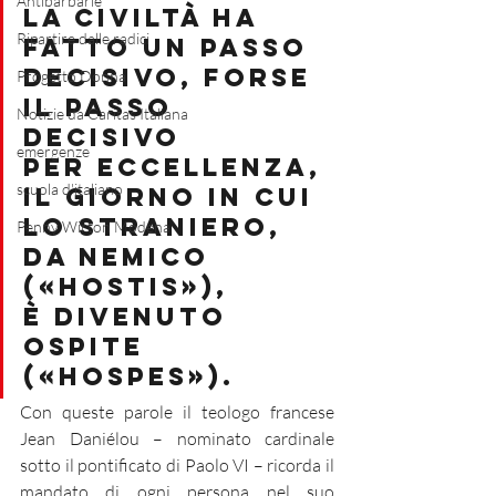
Antibarbarie
La civiltà ha 
Ripartire dalle radici
fatto un passo 
decisivo, forse 
Progetto Donna
il passo 
Notizie da Caritas Italiana
decisivo 
emergenze
per eccellenza, 
scuola d'italiano
il giorno in cui 
lo straniero, 
Penny Wirton Modena
da nemico 
(«hostis»), 
è divenuto 
ospite 
(«hospes»). 
Con queste parole il teologo francese 
Jean Daniélou – nominato cardinale 
sotto il pontificato di Paolo VI – ricorda il 
mandato di ogni persona nel suo 