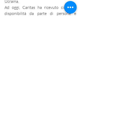
Ucraina.
Ad oggi, Caritas ha ricevuto circa 70 
disponibilità da parte di persone e 
famiglie di buona volontà grazie alle quali 
è stato possibile accogliere realizzare 
circa venti accoglienze diffuse nella 
provincia di Modena. In continuità con le 
linee guida della Conferenza episcopale 
italiana (Cei), le accoglienze diffuse hanno 
l’obiettivo di promuovere una 
conoscenza più approfondita delle 
famiglie accolte per un periodo di circa tre 
mesi. A tal fine, la famiglia ospitante si fa 
carico di una famiglia ospitata attivando 
reti di comunità che favoriscano la 
partecipazione della persona nel 
territorio.
Emergenza Ucraina
Accoglienza Solidale
Ucraina
Guerra
reciprocità